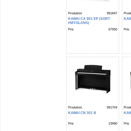
Produktnr.
991847
Produ
KAWAI CA 901 EP (SORT
KAW
HØYGLANS)
Pris
67950
Pris
Produktnr.
991704
Produ
KAWAI CN 301 B
KAW
Pris
23990
Pris