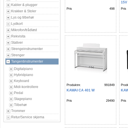
15V
Kabler & plugger
Pris
498
Pris
Krakker & Stoler
Lys og tilbehør
Lydkort
Mikrofon/trådløst
Rekvisita
Stativer
Strengeinstrumenter
Strenger
Tangentinstrumenter
Digitalpiano
Hybridpiano
Keyboard
Produktnr.
991849
Produ
Midi-kontrollere
KAWAI CA 401 W
KAW
Pedal
Stagepiano
Pris
29490
Pris
Tilbehør
Trommer
Retur/Service skjema