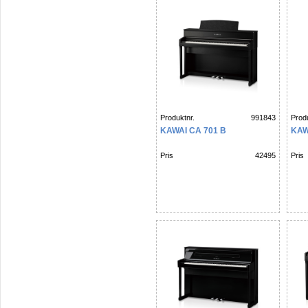
Produktnr.
991843
Produ
KAWAI CA 701 B
KAW
Pris
42495
Pris