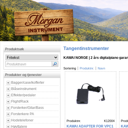
Tangentinstrumenter
Produktsøk
KAWAI NORGE | 2 års digitalpiano garan
Produktnavn
Sortering
Produktnr.
Navn
Produkter og tjenester
Bagger/case/kofferter
Blåseinstrument
Effekter/pedaler
Flight/Rack
Forsterker/Gitar/Bass
Forsterkere PA
Hodetelefoner
Produktnr.
K12004
Produ
KAWAI ADAPTER FOR VPC1
KAW
Høyttalere