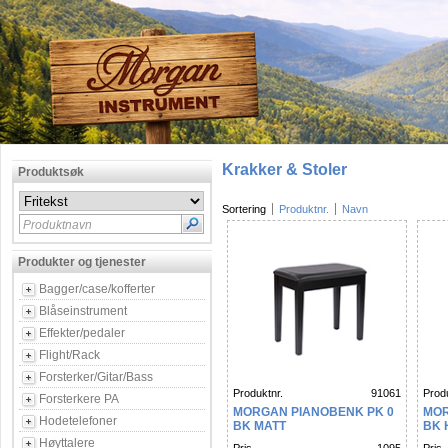
Krakker & Stoler
Produktsøk
Sortering
Produktnr.
Navn
Produktnavn
Produkter og tjenester
Bagger/case/kofferter
Blåseinstrument
Effekter/pedaler
Flight/Rack
Forsterker/Gitar/Bass
Produktnr.
91061
Produ
Forsterkere PA
MORGAN PIANOBENK PK 0
MOR
Hodetelefoner
BK MATT
BK 
Høyttalere