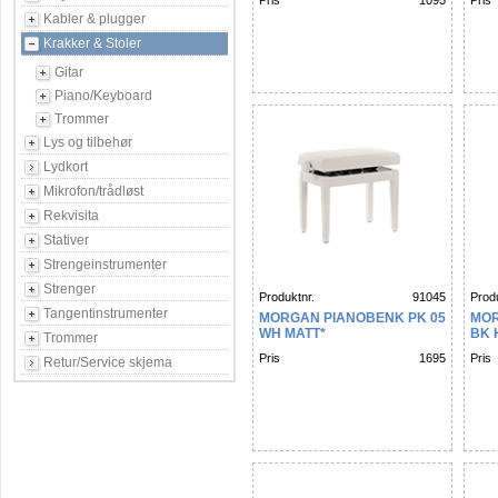
Pris
1095
Pris
Kabler & plugger
Krakker & Stoler
Gitar
Piano/Keyboard
Trommer
Lys og tilbehør
Lydkort
Mikrofon/trådløst
Rekvisita
Stativer
Strengeinstrumenter
Strenger
Produktnr.
91045
Produ
Tangentinstrumenter
MORGAN PIANOBENK PK 05
MOR
WH MATT*
BK 
Trommer
Pris
1695
Pris
Retur/Service skjema