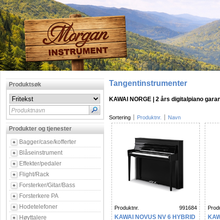
Tangentinstrumenter
Produktsøk
KAWAI NORGE | 2 års digitalpiano garan
Produktnavn
Sortering
Produktnr.
Navn
Produkter og tjenester
Bagger/case/kofferter
Blåseinstrument
Effekter/pedaler
Flight/Rack
Forsterker/Gitar/Bass
Forsterkere PA
Hodetelefoner
Produktnr.
991684
Produ
KAWAI NOVUS NV 6 HYBRID
KAW
Høyttalere