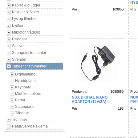
HYB
Kabler & plugger
Pris
109950
Pris
Krakker & Stoler
Lys og tilbehør
Lydkort
Mikrofon/trådløst
Rekvisita
Stativer
Strengeinstrumenter
Strenger
Tangentinstrumenter
Digitalpiano
Hybridpiano
Keyboard
Produktnr.
S090650
Produ
Midi-kontrollere
NUX DIGITAL PIANO
NUX
Pedal
ADAPTOR (12V/2A)
PIA
Stagepiano
Pris
198
Pris
Tilbehør
Trommer
Retur/Service skjema