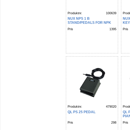
Produktnr.
100639
Produ
NUX NPS 1 B
NUX
STAND/PEDALS FOR NPK
KEY
10/20
Pris
1395
Pris
Produktnr.
479020
Produ
QL PS 25 PEDAL
QL 
PIA
Pris
298
Pris