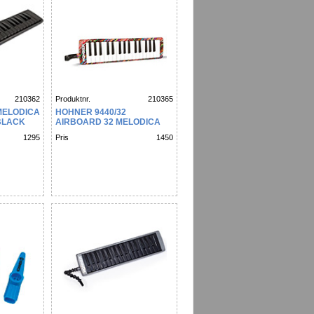
210362
Produktnr.
210365
MELODICA
HOHNER 9440/32
BLACK
AIRBOARD 32 MELODICA
1295
Pris
1450