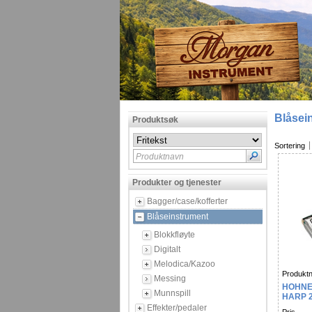
Blåsei
Produktsøk
Sortering
Produktnavn
Produkter og tjenester
Bagger/case/kofferter
Blåseinstrument
Blokkfløyte
Digitalt
Melodica/Kazoo
Produktn
Messing
HOHNE
Munnspill
HARP 
Effekter/pedaler