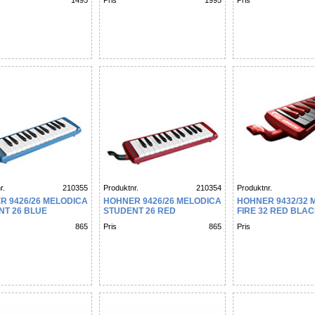
1495
Pris
1995
Pris
r.
210355
Produktnr.
210354
Produktnr.
R 9426/26 MELODICA
HOHNER 9426/26 MELODICA
HOHNER 9432/32 
NT 26 BLUE
STUDENT 26 RED
FIRE 32 RED BLA
865
Pris
865
Pris