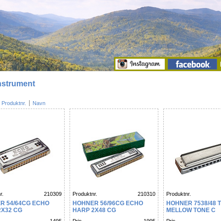
nstrument
Produktnr.
Navn
r.
210309
Produktnr.
210310
Produktnr.
R 54/64CG ECHO
HOHNER 56/96CG ECHO
HOHNER 7538/48 
2X32 CG
HARP 2X48 CG
MELLOW TONE C