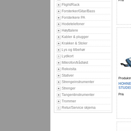
Pris
Flight/Rack
Forsterker/Gitar/Bass
Forsterkere PA
Hodetelefoner
Høyttalere
Kabler & plugger
Krakker & Stoler
Lys og tilbehør
Lydkort
Mikrofon/trådløst
Rekvisita
Stativer
Produktn
Strengeinstrumenter
HOHNE
STUDE
Strenger
Pris
Tangentinstrumenter
Trommer
Retur/Service skjema