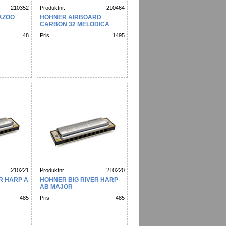
210352
Produktnr.
210464
AZOO
HOHNER AIRBOARD
CARBON 32 MELODICA
48
Pris
1495
210221
Produktnr.
210220
R HARP A
HOHNER BIG RIVER HARP
AB MAJOR
485
Pris
485