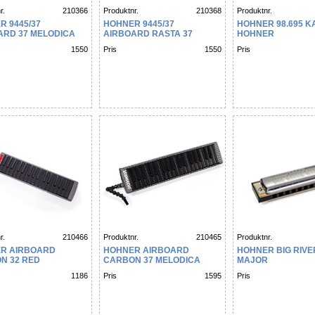
r.
210366
Produktnr.
210368
Produktnr.
R 9445/37
HOHNER 9445/37
HOHNER 98.695 K
ARD 37 MELODICA
AIRBOARD RASTA 37
HOHNER
MELODICA
1550
Pris
1550
Pris
r.
210466
Produktnr.
210465
Produktnr.
R AIRBOARD
HOHNER AIRBOARD
HOHNER BIG RIVE
N 32 RED
CARBON 37 MELODICA
MAJOR
1186
Pris
1595
Pris