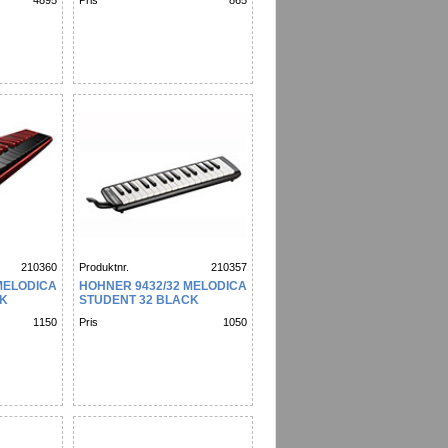
4895
Pris
865
210360
Produktnr.
210357
MELODICA
HOHNER 9432/32 MELODICA
CK
STUDENT 32 BLACK
1150
Pris
1050