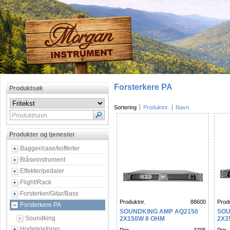
Forsterkere PA
Produktsøk
Sortering
Produktnr.
Navn
Produktnavn
Produkter og tjenester
Bagger/case/kofferter
Blåseinstrument
Effekter/pedaler
Flight/Rack
Forsterker/Gitar/Bass
Produktnr.
88600
Produ
Forsterkere PA
SOUNDKING AMP AQ2150
SOU
Soundking
2X150W 8 OHM
2X3
Hodetelefoner