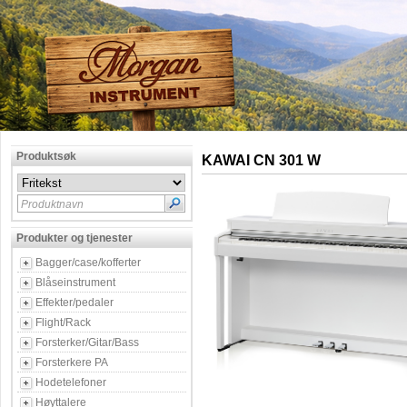
Produktsøk
KAWAI CN 301 W
Produktnavn
Produkter og tjenester
Bagger/case/kofferter
Blåseinstrument
Effekter/pedaler
Flight/Rack
Forsterker/Gitar/Bass
Forsterkere PA
Hodetelefoner
Høyttalere