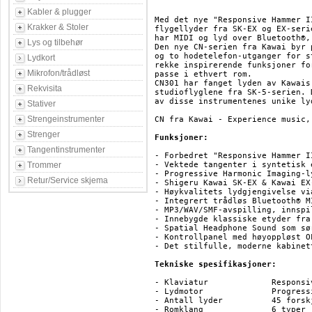
Kabler & plugger
Med det nye "Responsive Hammer I
Krakker & Stoler
flygellyder fra SK-EX og EX-seri
har MIDI og lyd over Bluetooth®,
Lys og tilbehør
Den nye CN-serien fra Kawai byr 
og to hodetelefon-utganger for s
Lydkort
rekke inspirerende funksjoner fo
Mikrofon/trådløst
passe i ethvert rom.

CN301 har fanget lyden av Kawais
Rekvisita
studioflyglene fra SK-5-serien. 
av disse instrumentenes unike lyd
Stativer
Strengeinstrumenter
CN fra Kawai - Experience music, 
Strenger
Funksjoner:
Tangentinstrumenter
- Forbedret "Responsive Hammer II
Trommer
- Vektede tangenter i syntetisk 
- Progressive Harmonic Imaging-l
Retur/Service skjema
- Shigeru Kawai SK-EX & Kawai EX
- Høykvalitets lydgjengivelse vi
- Integrert trådløs Bluetooth® M
- MP3/WAV/SMF-avspilling, innspi
- Innebygde klassiske etyder fra
- Spatial Headphone Sound som sø
- Kontrollpanel med høyoppløst OL
- Det stilfulle, moderne kabinet
Tekniske spesifikasjoner:
- Klaviatur 		Responsive Hammer III action med 88 tangenter

- Lydmotor 		Progressive Harmonic Imaging (PHI)

- Antall lyder 		45 forskjellige lyder

- Romklang 		6 typer
