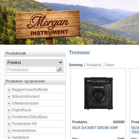
Trommer
Produktsøk
Sortering
Produktnr.
Navn
Produktnavn
Produkter og tjenester
Bagger/case/kofferter
Blåseinstrument
Effekter/pedaler
Flight/Rack
Forsterker/Gitar/Bass
Produktnr.
600688
Produ
Forsterkere PA
NUX DA30BT DRUM AMP
NUX
Hodetelefoner
TRO
Høyttalere