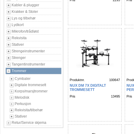
Pris
2295
Pris
Kabler & plugger
Krakker & Stoler
Lys og tilbehør
Lydkort
Mikrofon/trådløst
Rekvisita
Stativer
Strengeinstrumenter
Strenger
Tangentinstrumenter
Trommer
Cymbaler
Produktnr.
100647
Produ
Digitale trommesett
NUX DM 7X DIGITALT
NUX
TROMMESETT
PER
Korps/marsjtrommer
Pris
13495
Pris
Melodisk
Perkusjon
Rekvisita/tilbehør
Stativer
Retur/Service skjema