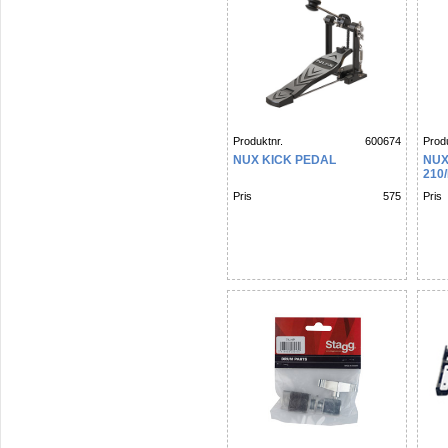
Produktnr.
600674
Produ
NUX KICK PEDAL
NUX
210
Pris
575
Pris