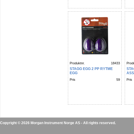
Produktnr.
18433
Produ
STAGG EGG 2 PP RYTME
STA
EGG
ASS
Pris
59
Pris
Copyright © 2026 Morgan Instrument Norge AS - All rights reserved.