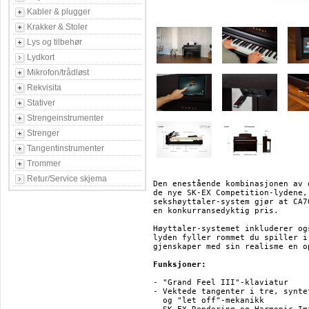
Kabler & plugger
Krakker & Stoler
Lys og tilbehør
Lydkort
Mikrofon/trådløst
Rekvisita
Stativer
Strengeinstrumenter
Strenger
Tangentinstrumenter
Trommer
Retur/Service skjema
Den enestående kombinasjonen av 
de nye SK-EX Competition-lydene,
sekshøyttaler-system gjør at CA7
en konkurransedyktig pris.

Høyttaler-systemet inkluderer og
lyden fyller rommet du spiller i
gjenskaper med sin realisme en o
Funksjoner:
- "Grand Feel III"-klaviatur

- Vektede tangenter i tre, synte
  og "let off"-mekanikk
