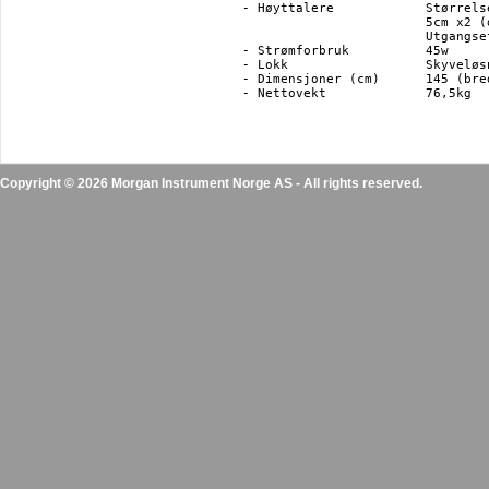
- Høyttalere 		Størrelse: 13cm x2 (basshøyttalere), 8cm x2 (topphøyttalere),

			5cm x2 (diskanthøyttalere)

			Utgangseffekt: 110w (55w x 2)

- Strømforbruk		45w

- Lokk			Skyveløsning

- Dimensjoner (cm) 	145 (bredde) x 49,5 (dybde) x 97 (høyde)

- Nettovekt		76,5kg

Copyright © 2026 Morgan Instrument Norge AS - All rights reserved.