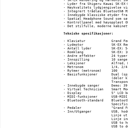
- SK-EX Rendering og Harmonic Im
- Lyder fra Shigeru Kawai SK-EX-
- Høykvalitets lydgjengivelse vi
- Integrert trådløs Bluetooth® M
- Innebygde klassiske etyder fra
- Spatial Headphone Sound som sø
- Kontrollpanel med høyoppløst OL
- Det stilfulle, moderne kabinet
Tekniske spesifikasjoner:
- Klaviatur 		Grand Feel III med 88 tangenter

- Lydmotor 		SK-EX Rendering / Harmonic Imaging XL (HI-XL)

- Antall lyder 		SK-EX: 5+5 / HI-XL: 96

- Romklang 		SK-EX: 10 typer / HI-XL: 6 typer

- Andre effekter	24 typer

- Innspilling		10 sanger og opptil ca. 90000 noter kan lagres i minnet

- Leksjoner 		Alfred, Bach: Inventionen, Beyer, Burgmüller,Chopin Walzer og Czerny

- Metronom 		1/4, 2/4, 3/4, 4/4, 5/4, 3/8, 6/8, 7/8, 9/8, 12/8

- Rytmer (metronom)	100

- Basisfunksjoner	Dual (spill med lydene av to instrumenter samtidig), Four Hands

			(deler klaviaturet i to seksjoner med samme toneregister),

			Transponering, Tuning, Oppstartsinnstillinger, Low Volume Balance

- Innebygde sanger 	Demo: 39 sanger Pianostykker: 29 sanger Concert Magic: 176 sanger

- Virtual Technician	Smart Mode: 10 presets (styres via PianoRemote-appen)

- Display		5" LCD berøringsskjerm

- MIDI-funksjoner	USB-MIDI, Bluetooth MIDI *

- Bluetooth-standard 	Bluetooth (Ver. 5.0; GATT compatible), Bluetooth Low Energy MIDI 

			Specification compliant, Bluetooth Audio (Ver. 5.1; A2DP compatible)

- Pedaler		"Grand Feel" pedalsystem - Sustain (med half-pedal support), Soft, Sostenuto

- Inn/Utganger		USB, hodetelefonutgang x 2 (1/4" + 1/8")

			Linje ut 1/4" L/MONO, R (ubalanserte)

			Linje inn 1/8" stereo (ubalansert)

			USB to host

			USB to device
