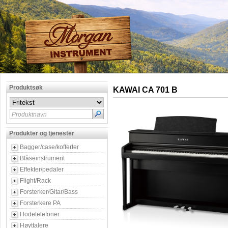
Produktsøk
KAWAI CA 701 B
Produktnavn
Produkter og tjenester
Bagger/case/kofferter
Blåseinstrument
Effekter/pedaler
Flight/Rack
Forsterker/Gitar/Bass
Forsterkere PA
Hodetelefoner
Høyttalere