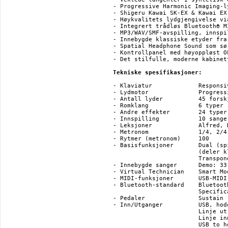
- Progressive Harmonic Imaging-l
- Shigeru Kawai SK-EX & Kawai EX
- Høykvalitets lydgjengivelse vi
- Integrert trådløs Bluetooth® M
- MP3/WAV/SMF-avspilling, innspi
- Innebygde klassiske etyder fra
- Spatial Headphone Sound som sø
- Kontrollpanel med høyoppløst OL
- Det stilfulle, moderne kabinet
Tekniske spesifikasjoner:
- Klaviatur 		Responsive Hammer III action med 88 tangenter

- Lydmotor 		Progressive Harmonic Imaging (PHI)

- Antall lyder 		45 forskjellige lyder

- Romklang 		6 typer

- Andre effekter	24 typer

- Innspilling		10 sanger og opptil ca. 90000 noter kan lagres i minnet

- Leksjoner 		Alfred, Bach: Inventionen, Beyer, Burgmüller,Chopin Walzer og Czerny

- Metronom 		1/4, 2/4, 3/4, 4/4, 5/4, 3/8, 6/8, 7/8, 9/8, 12/8

- Rytmer (metronom)	100

- Basisfunksjoner	Dual (spill med lydene av to instrumenter samtidig), Four Hands

			(deler klaviaturet i to seksjoner med samme toneregister),

			Transponering, Tuning, Oppstartsinnstillinger, Low Volume Balance

- Innebygde sanger 	Demo: 33 sanger Pianostykker: 29 sanger Concert Magic: 176 sanger

- Virtual Technician	Smart Mode: 10 presets (styres via PianoRemote-appen)

- MIDI-funksjoner	USB-MIDI, Bluetooth MIDI *

- Bluetooth-standard 	Bluetooth (Ver. 5.0; GATT compatible), Bluetooth Low Energy MIDI 

			Specification compliant, Bluetooth Audio (Ver. 5.1; A2DP compatible)

- Pedaler		Sustain (med half-pedal support), Soft, Sostenuto

- Inn/Utganger		USB, hodetelefonutgang x 2 (1/4" + 1/8")

			Linje ut 1/4" L/MONO, R (ubalanserte)

			Linje inn 1/4" L/MONO, R (ubalanserte)

			USB to host
