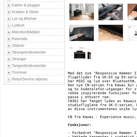
Kabler & plugger
Krakker & Stoler
Lys og tilbehør
Lydkort
Mikrofon/trådløst
Rekvisita
Stativer
Strengeinstrumenter
Strenger
Tangentinstrumenter
Trommer
Med det nye "Responsive Hammer I
flygellyder fra SK-EX og EX-seri
Retur/Service skjema
har MIDI og lyd over Bluetooth®,
Den nye CN-serien fra Kawai byr 
og to hodetelefon-utganger for s
rekke inspirerende funksjoner fo
passe i ethvert rom.

CN301 har fanget lyden av Kawais
studioflyglene fra SK-5-serien. 
av disse instrumentenes unike lyd
CN fra Kawai - Experience music, 
Funksjoner:
- Forbedret "Responsive Hammer II
- Vektede tangenter i syntetisk 