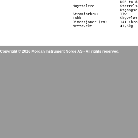
			USB to device

- Høyttalere 		Størrelse: 13cm x2 (basshøyttalere), (8x12) x2 (diskanthøyttalere)

			Utgangseffekt: 40w (20w x 2)

- Strømforbruk		17w

- Lokk			Skyveløsning

- Dimensjoner (cm) 	141 (bredde) x 43,5 (dybde) x 87 (høyde)

- Nettovekt		47,5kg

Copyright © 2026 Morgan Instrument Norge AS - All rights reserved.