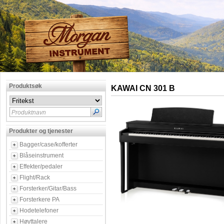
Produktsøk
KAWAI CN 301 B
Produktnavn
Produkter og tjenester
Bagger/case/kofferter
Blåseinstrument
Effekter/pedaler
Flight/Rack
Forsterker/Gitar/Bass
Forsterkere PA
Hodetelefoner
Høyttalere