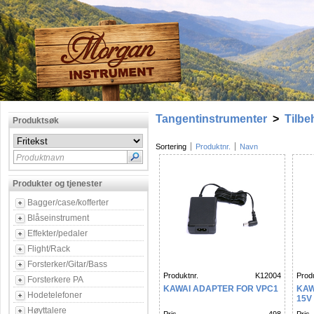
Tangentinstrumenter
>
Tilbe
Produktsøk
Sortering
Produktnr.
Navn
Produktnavn
Produkter og tjenester
Bagger/case/kofferter
Blåseinstrument
Effekter/pedaler
Flight/Rack
Forsterker/Gitar/Bass
Produktnr.
K12004
Produ
Forsterkere PA
KAWAI ADAPTER FOR VPC1
KAW
Hodetelefoner
15V
Høyttalere