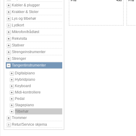
Pris
498
Pris
Kabler & plugger
Krakker & Stoler
Lys og tilbehør
Lydkort
Mikrofon/trådløst
Rekvisita
Stativer
Strengeinstrumenter
Strenger
Tangentinstrumenter
Digitalpiano
Hybridpiano
Keyboard
Midi-kontrollere
Pedal
Stagepiano
Tilbehør
Trommer
Retur/Service skjema