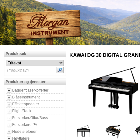
Produktsøk
KAWAI DG 30 DIGITAL GRAN
Produktnavn
Produkter og tjenester
Bagger/case/kofferter
Blåseinstrument
Effekter/pedaler
Flight/Rack
Forsterker/Gitar/Bass
Forsterkere PA
Hodetelefoner
Høyttalere