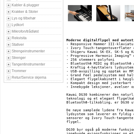
Kabler & plugger
Krakker & Stoler
Lys og tilbehør
Lydkort
Mikrofon/trådløst
Rekvisita
Moderne digitalflygel med autent
- Responsive Hammer III-klaviatu
Stativer
- Ivory Touch-tangentoverflater 
Strengeinstrumenter
- Shigeru Kawai SK-EX, SK-5 og K
- Progressive Harmonic Imaging™ 
Strenger
- 256 stemmers polyfoni

- Bluetooth® MIDI og Bluetooth® A
Tangentinstrumenter
- Kraftig 4-høyttalers lydsystem 
Trommer
- USB-avspilling og opptak av MP
- Grand Feel pedalsystem med hal
Retur/Service skjema
- Elegant flygelkabinett i høygl
- Kompakt design med justerbart f
- Innebygde leksjoner, øvelser o
Kawai DG30 kombinerer den naturl
teknologi og et elegant flygelka
Bluetooth®-tilkobling, er DG30 u
De nøye samplede lydene fra Kawa
lydsystem som leverer en fyldig 
sensorer og Ivory Touch-tangente
flygel.

DG30 byr også på moderne funksjo
innebygde øvingsfunksjoner og et