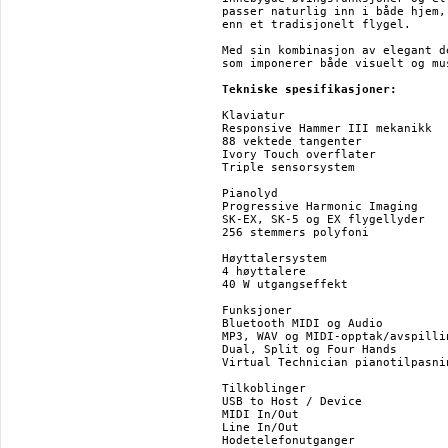
passer naturlig inn i både hjem,
enn et tradisjonelt flygel.

Med sin kombinasjon av elegant d
som imponerer både visuelt og mus
Tekniske spesifikasjoner:
Klaviatur

Responsive Hammer III mekanikk

88 vektede tangenter

Ivory Touch overflater

Triple sensorsystem

Pianolyd

Progressive Harmonic Imaging

SK-EX, SK-5 og EX flygellyder

256 stemmers polyfoni

Høyttalersystem

4 høyttalere

40 W utgangseffekt

Funksjoner

Bluetooth MIDI og Audio

MP3, WAV og MIDI-opptak/avspillin
Dual, Split og Four Hands

Virtual Technician pianotilpasnin
Tilkoblinger

USB to Host / Device

MIDI In/Out

Line In/Out

Hodetelefonutganger
