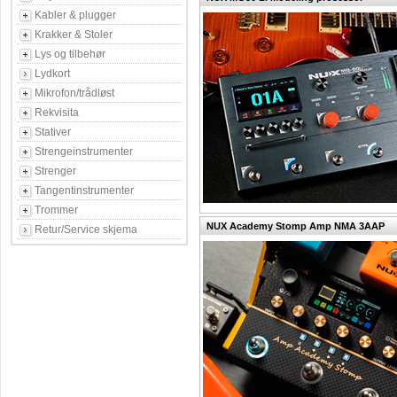
Kabler & plugger
Krakker & Stoler
Lys og tilbehør
Lydkort
Mikrofon/trådløst
Rekvisita
Stativer
Strengeinstrumenter
Strenger
Tangentinstrumenter
Trommer
NUX Academy Stomp Amp NMA 3AAP
Retur/Service skjema