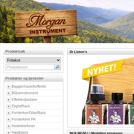
Produktsøk
Dr Liston's
Produktnavn
Produkter og tjenester
Bagger/case/kofferter
Blåseinstrument
Effekter/pedaler
Flight/Rack
Forsterker/Gitar/Bass
Forsterkere PA
Hodetelefoner
Høyttalere
NUX MG50 Li Modeling prosessor