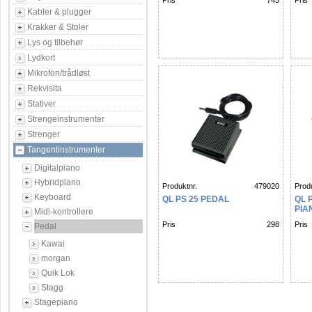
Pris
745
Pris
Kabler & plugger
Krakker & Stoler
Lys og tilbehør
Lydkort
Mikrofon/trådløst
Rekvisita
Stativer
Strengeinstrumenter
Strenger
Tangentinstrumenter
Digitalpiano
Hybridpiano
Produktnr.
479020
Produ
Keyboard
QL PS 25 PEDAL
QL 
PIA
Midi-kontrollere
Pris
298
Pris
Pedal
Kawai
morgan
Quik Lok
Stagg
Stagepiano