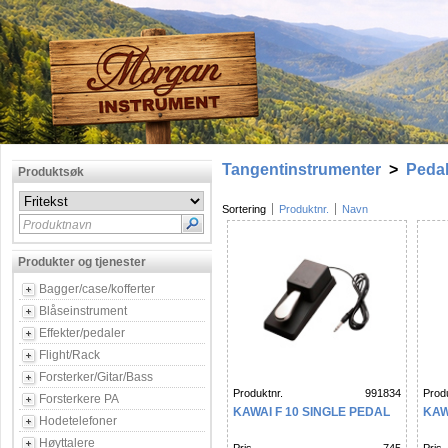
Tangentinstrumenter
>
Peda
Produktsøk
Sortering
Produktnr.
Navn
Produktnavn
Produkter og tjenester
Bagger/case/kofferter
Blåseinstrument
Effekter/pedaler
Flight/Rack
Forsterker/Gitar/Bass
Produktnr.
991834
Produ
Forsterkere PA
KAWAI F 10 SINGLE PEDAL
KAW
Hodetelefoner
Høyttalere