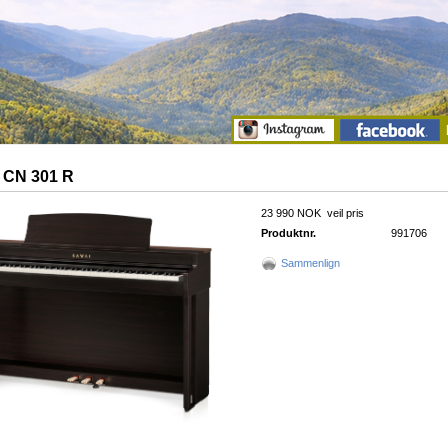
 CN 301 R
23 990 NOK
veil pris
Produktnr.
991706
Sammenlign