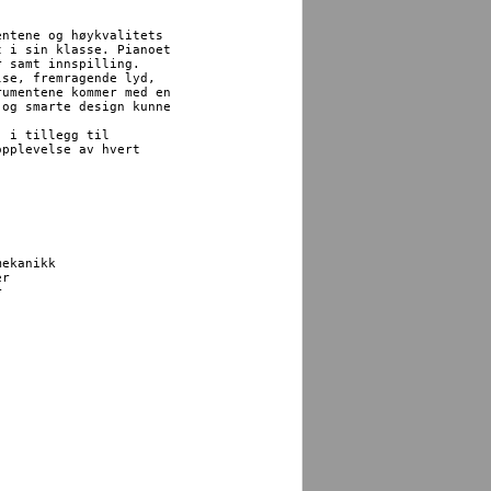
ntene og høykvalitets

 i sin klasse. Pianoet

 samt innspilling.

se, fremragende lyd,

umentene kommer med en

og smarte design kunne

 i tillegg til

pplevelse av hvert 

ekanikk

r


