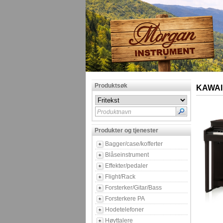
Produktsøk
KAWAI
Produktnavn
Produkter og tjenester
Bagger/case/kofferter
Blåseinstrument
Effekter/pedaler
Flight/Rack
Forsterker/Gitar/Bass
Forsterkere PA
Hodetelefoner
Høyttalere