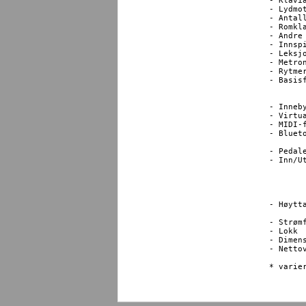
- Klaviatur 		Responsive Hammer III ac
- Lydmotor 		Progressive Harmonic
- Antall lyder 		45 
- Romklang 		6
- Andre effe
- Innspilling		10 sanger og opptil ca. 900
- Leksjoner 		Alfred, Bach: Inventionen, Beyer, Burgm
- Metronom 		1/4, 2/4, 3/4, 4/4, 5/4, 3/8, 6
- Rytmer 
- Basisfunksjoner	Dual (spill med lyd
			(deler klaviatur
			Transponering, Tuni
- Innebygde sanger 	Demo: 33 sange
- Virtual Technician	Smart M
- MIDI-funksjoner	US
- Bluetooth-standard 	Bluetooth 
			Specification compli
- Pedaler		Sustain (med half-pedal support), Soft, S
- Inn/Utganger		USB, hodetelefo
			Linje ut 1
			Linje inn 
			U
			US
- Høyttalere 		Størrelse: 13cm x2 (basshøyttaler
			Utgangs
- Strømforb
- Lokk			Skyveløsning

- Dimensjoner (cm) 	141 
- Nettovekt		4