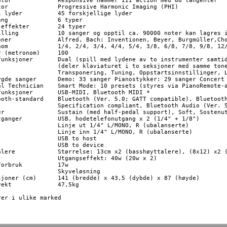
tion med 88 tangenter

 Imaging (PHI)

forskjellige lyder

 typer

kter	24 typer

00 noter kan lagres i minnet

üller,Chopin Walzer og Czerny

/8, 7/8, 9/8, 12/8

(metronom)	100

ene av to instrumenter samtidig), Four Hands

et i to seksjoner med samme toneregister),

ng, Oppstartsinnstillinger, Low Volume Balance

r Pianostykker: 29 sanger Concert Magic: 176 sanger

ode: 10 presets (styres via PianoRemote-appen)

B-MIDI, Bluetooth MIDI *

(Ver. 5.0; GATT compatible), Bluetooth Low Energy MIDI 

ant, Bluetooth Audio (Ver. 5.1; A2DP compatible)

ostenuto

nutgang x 2 (1/4" + 1/8")

/4" L/MONO, R (ubalanserte)

1/4" L/MONO, R (ubalanserte)

SB to host

B to device

e), (8x12) x2 (diskanthøyttalere)

effekt: 40w (20w x 2)

ruk		17w

(bredde) x 43,5 (dybde) x 87 (høyde)

7,5kg
