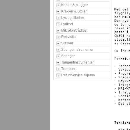
Kabler & plugger
Med det
Krakker & Stoler
flygell
har MID
Lys og tilbehør
Den nye
Lydkort
og to h
rekke i
Mikrofon/trådløst
passe i 
CN301 h
Rekvisita
studiof
Stativer
av diss
Strengeinstrumenter
CN fra 
Strenger
Funksjo
Tangentinstrumenter
- Forbe
Trommer
- Vekte
- Progr
Retur/Service skjema
- Shige
- Høykv
- Integ
- MP3/W
- Inneb
- Spati
- Kontr
- Det s
	Premium Satin Black
	Premium Satin White
	Premium Rosewood
Teknisk