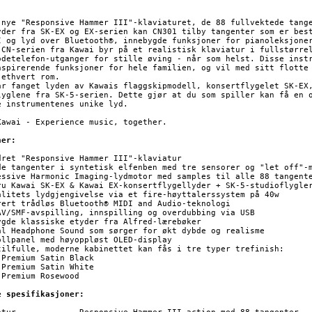
 nye "Responsive Hammer III"-klaviaturet, de 88 fullvektede tange
yder fra SK-EX og EX-serien kan CN301 tilby tangenter som er best
I og lyd over Bluetooth®, innebygde funksjoner for pianoleksjoner
 CN-serien fra Kawai byr på et realistisk klaviatur i fullstørrel
odetelefon-utganger for stille øving - når som helst. Disse instr
nspirerende funksjoner for hele familien, og vil med sitt flotte 
ethvert rom.

ar fanget lyden av Kawais flaggskipmodell, konsertflygelet SK-EX,
lyglene fra SK-5-serien. Dette gjør at du som spiller kan få en o
e instrumentenes unike lyd.

Kawai - Experience music, together.

ner:
dret "Responsive Hammer III"-klaviatur

de tangenter i syntetisk elfenben med tre sensorer og "let off"-m
essive Harmonic Imaging-lydmotor med samples til alle 88 tangente
ru Kawai SK-EX & Kawai EX-konsertflygellyder + SK-5-studioflygler
alitets lydgjengivelse via et fire-høyttalerssystem på 40w

rert trådløs Bluetooth® MIDI and Audio-teknologi

AV/SMF-avspilling, innspilling og overdubbing via USB

ygde klassiske etyder fra Alfred-lærebøker

al Headphone Sound som sørger for økt dybde og realisme

ollpanel med høyoppløst OLED-display

tilfulle, moderne kabinettet kan fås i tre typer trefinish:







e spesifikasjoner: