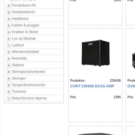
Pris
3995
Pris
Forsterkere PA
Hodetelefoner
Høyttalere
Kabler & plugger
Krakker & Stoler
Lys og tilbehør
Lydkort
Mikrofon/trådløst
Rekvisita
Stativer
Strengeinstrumenter
Strenger
Produktnr.
235436
Produ
Tangentinstrumenter
CORT CM40B BASS AMP
DVM
Trommer
Pris
2395
Pris
Retur/Service skjema