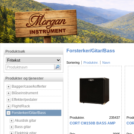
Forsterker/Gitar/Bass
Produktsøk
Sortering
Produktnr.
Navn
Produktnavn
Produkter og tjenester
Bagger/case/kofferter
Blåseinstrument
Effekter/pedaler
Flight/Rack
Forsterker/Gitar/Bass
Produktnr.
235437
Produ
Akustisk gitar
CORT CM150B BASS AMP
COR
Bass gitar
Elektrisk gitar