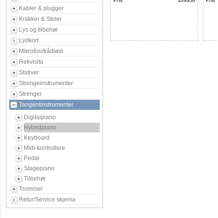
Pris
109950
Pris
Kabler & plugger
Krakker & Stoler
Lys og tilbehør
Lydkort
Mikrofon/trådløst
Rekvisita
Stativer
Strengeinstrumenter
Strenger
Tangentinstrumenter
Digitalpiano
Hybridpiano
Keyboard
Midi-kontrollere
Pedal
Stagepiano
Tilbehør
Trommer
Retur/Service skjema