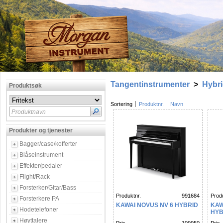
Tangentinstrumenter
>
Hybr
Produktsøk
Sortering
Produktnr.
Navn
Produktnavn
Produkter og tjenester
Bagger/case/kofferter
Blåseinstrument
Effekter/pedaler
Flight/Rack
Forsterker/Gitar/Bass
Produktnr.
991684
Produ
Forsterkere PA
KAWAI NOVUS NV 6 HYBRID
KAW
Hodetelefoner
HYB
Høyttalere