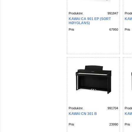
Produktnr.
991847
Produ
KAWAI CA 901 EP (SORT
KAW
HØYGLANS)
Pris
67950
Pris
Produktnr.
991704
Produ
KAWAI CN 301 B
KAW
Pris
23990
Pris