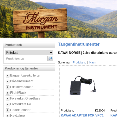
Tangentinstrumenter
Produktsøk
KAWAI NORGE | 2 års digitalpiano garan
Produktnavn
Sortering
Produktnr.
Navn
Produkter og tjenester
Bagger/case/kofferter
Blåseinstrument
Effekter/pedaler
Flight/Rack
Forsterker/Gitar/Bass
Forsterkere PA
Hodetelefoner
Produktnr.
K12004
Produ
KAWAI ADAPTER FOR VPC1
KAW
Høyttalere