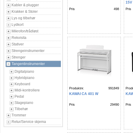
15V
Kabler & plugger
Pris
498
Pris
Krakker & Stoler
Lys og tilbehør
Lydkort
Mikrofon/trådløst
Rekvisita
Stativer
Strengeinstrumenter
Strenger
Tangentinstrumenter
Digitalpiano
Hybridpiano
Keyboard
Produktnr.
991849
Produ
Midi-kontrollere
KAWAI CA 401 W
KAW
Pedal
Stagepiano
Pris
29490
Pris
Tilbehør
Trommer
Retur/Service skjema