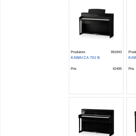
Produktnr.
991843
Produ
KAWAI CA 701 B
KAW
Pris
42495
Pris