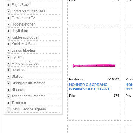
Pris
595
Pris
IVORY, GERMAN
Flight/Rack
Forsterker/Gitar/Bass
Forsterkere PA
Hodetelefoner
Høyttalere
Kabler & plugger
Krakker & Stoler
Lys og tilbehør
Lydkort
Mikrofon/trådløst
Rekvisita
Stativer
Produktnr.
210642
Produ
Strengeinstrumenter
HOHNER C SOPRANO
HOH
B95084 VIOLET, 1 PART,
B95
Strenger
PLASTIC, GERMAN
GER
Pris
175
Pris
Tangentinstrumenter
Trommer
Retur/Service skjema