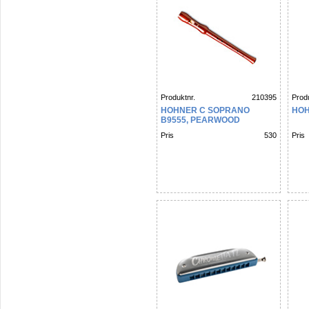
Produktnr.
210395
Produ
HOHNER C SOPRANO
HOH
B9555, PEARWOOD
LACQUERED, 2 PARTS,
Pris
530
Pris
GERMAN, PB