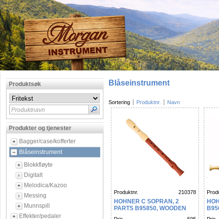
Blåseinstrument
Produktsøk
Sortering
Produktnr.
Navn
Produktnavn
Produkter og tjenester
Bagger/case/kofferter
Blåseinstrument
Blokkfløyte
Digitalt
Melodica/Kazoo
Produktnr.
210378
Produ
Messing
HOHNER C SOPRAN, 2
HOH
Munnspill
PARTS B95850, WOODEN
B95
BODY, PLASTIC HEAD IN
GER
Effekter/pedaler