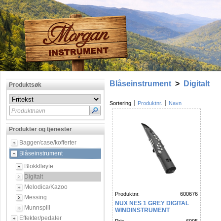
Blåseinstrument
>
Digitalt
Produktsøk
Sortering
Produktnr.
Navn
Produktnavn
Produkter og tjenester
Bagger/case/kofferter
Blåseinstrument
Blokkfløyte
Digitalt
Melodica/Kazoo
Produktnr.
600676
Messing
NUX NES 1 GREY DIGITAL
Munnspill
WINDINSTRUMENT
Effekter/pedaler