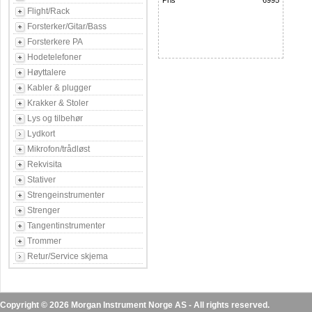
Pris
6995
Flight/Rack
Forsterker/Gitar/Bass
Forsterkere PA
Hodetelefoner
Høyttalere
Kabler & plugger
Krakker & Stoler
Lys og tilbehør
Lydkort
Mikrofon/trådløst
Rekvisita
Stativer
Strengeinstrumenter
Strenger
Tangentinstrumenter
Trommer
Retur/Service skjema
Copyright © 2026 Morgan Instrument Norge AS - All rights reserved.