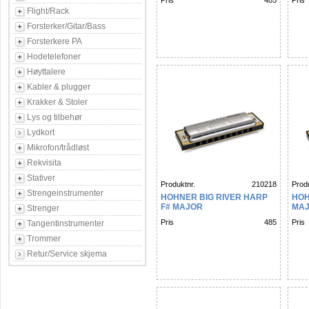
Pris
485
Pris
Flight/Rack
Forsterker/Gitar/Bass
Forsterkere PA
Hodetelefoner
Høyttalere
Kabler & plugger
Krakker & Stoler
Lys og tilbehør
Lydkort
Mikrofon/trådløst
Rekvisita
Stativer
Produktnr.
210218
Produ
Strengeinstrumenter
HOHNER BIG RIVER HARP
HOH
F# MAJOR
MA
Strenger
Pris
485
Pris
Tangentinstrumenter
Trommer
Retur/Service skjema