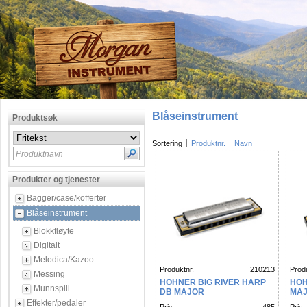
Blåseinstrument
Produktsøk
Sortering
Produktnr.
Navn
Produktnavn
Produkter og tjenester
Bagger/case/kofferter
Blåseinstrument
Blokkfløyte
Digitalt
Melodica/Kazoo
Produktnr.
210213
Produ
Messing
HOHNER BIG RIVER HARP
HOH
Munnspill
DB MAJOR
MA
Effekter/pedaler