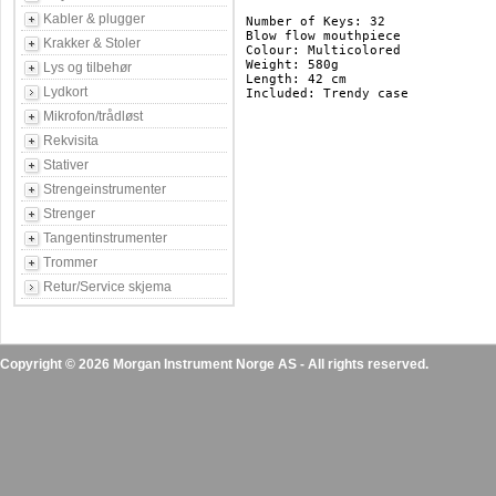
Kabler & plugger
Number of Keys: 32

Blow flow mouthpiece

Krakker & Stoler
Colour: Multicolored 

Weight: 580g

Lys og tilbehør
Length: 42 cm

Lydkort
Included: Trendy case

Mikrofon/trådløst
Rekvisita
Stativer
Strengeinstrumenter
Strenger
Tangentinstrumenter
Trommer
Retur/Service skjema
Copyright © 2026 Morgan Instrument Norge AS - All rights reserved.