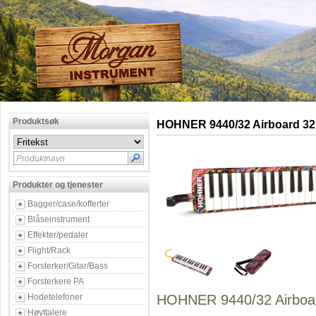
Produktsøk
HOHNER 9440/32 Airboard 32
Produktnavn
Produkter og tjenester
Bagger/case/kofferter
Blåseinstrument
Effekter/pedaler
Flight/Rack
Forsterker/Gitar/Bass
Forsterkere PA
Hodetelefoner
HOHNER 9440/32 Airboa
Høyttalere