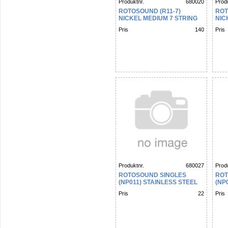
Produktnr.
680020
Produ
ROTOSOUND (R11-7)
ROT
NICKEL MEDIUM 7 STRING
NIC
11 14 18 28 38 48 58
13,1
Pris
140
Pris
74W
Produktnr.
680027
Produ
ROTOSOUND SINGLES
ROT
(NP011) STAINLESS STEEL
(NP
PLAIN
PLA
Pris
22
Pris