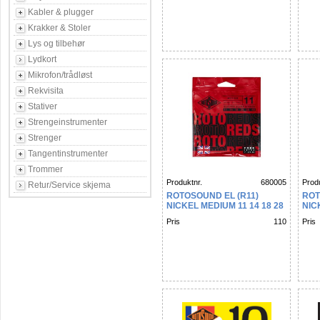
Kabler & plugger
Krakker & Stoler
Lys og tilbehør
Lydkort
Mikrofon/trådløst
Rekvisita
Stativer
Strengeinstrumenter
Strenger
Tangentinstrumenter
Trommer
Produktnr.
680005
Produ
Retur/Service skjema
ROTOSOUND EL (R11)
ROT
NICKEL MEDIUM 11 14 18 28
NIC
38 48
16 2
Pris
110
Pris