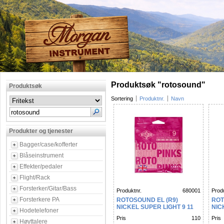
Produktsøk "rotosound"
Produktsøk
Sortering
Produktnr.
Navn
Produkter og tjenester
Bagger/case/kofferter
Blåseinstrument
Effekter/pedaler
Flight/Rack
Forsterker/Gitar/Bass
Produktnr.
680001
Produ
Forsterkere PA
ROTOSOUND EL (R9)
ROT
NICKEL SUPER LIGHT 9 11
NIC
Hodetelefoner
16 24 32 42
36 4
Pris
110
Pris
Høyttalere