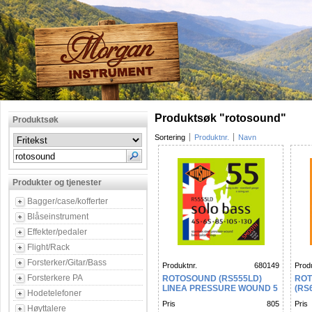
Produktsøk "rotosound"
Produktsøk
Sortering
Produktnr.
Navn
Produkter og tjenester
Bagger/case/kofferter
Blåseinstrument
Effekter/pedaler
Flight/Rack
Forsterker/Gitar/Bass
Produktnr.
680149
Produ
Forsterkere PA
ROTOSOUND (RS555LD)
ROT
LINEA PRESSURE WOUND 5
(RS
Hodetelefoner
STRING 45 65 85 105 130
30 5
Pris
805
Pris
Høyttalere