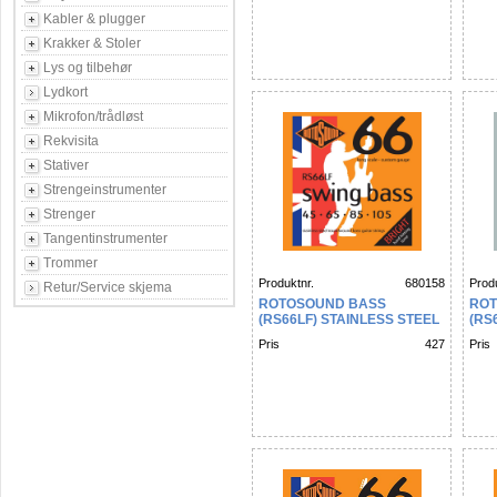
Kabler & plugger
Krakker & Stoler
Lys og tilbehør
Lydkort
Mikrofon/trådløst
Rekvisita
Stativer
Strengeinstrumenter
Strenger
Tangentinstrumenter
Trommer
Produktnr.
680158
Produ
Retur/Service skjema
ROTOSOUND BASS
ROT
(RS66LF) STAINLESS STEEL
(RS
45 65 85 105
65 
Pris
427
Pris