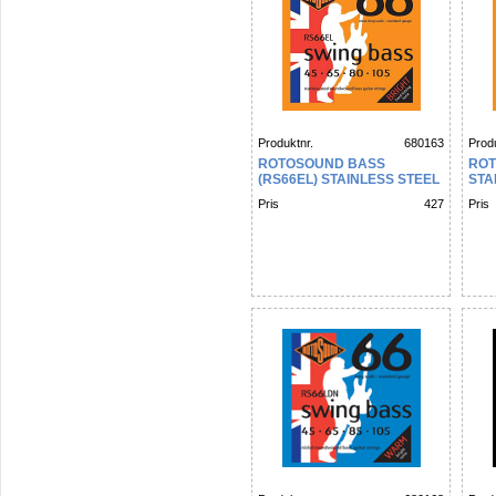
Produktnr.
680163
Produ
ROTOSOUND BASS
ROT
(RS66EL) STAINLESS STEEL
STA
EXTRA LONG 45 65 80 105
40 6
Pris
427
Pris