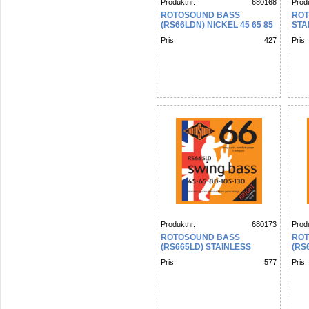
Produktnr.
680168
Produ
ROTOSOUND BASS
ROT
(RS66LDN) NICKEL 45 65 85
STA
105
110
Pris
427
Pris
Produktnr.
680173
Produ
ROTOSOUND BASS
ROT
(RS665LD) STAINLESS
(RS
STEEL 5 STRING 45 65 80
STE
Pris
577
Pris
105 130
80 1