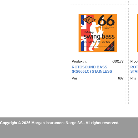
Produktnr.
680177
Produ
ROTOSOUND BASS
ROT
(RS666LC) STAINLESS
STA
STEEL 6 STRING 30 40 60 75
30 4
Pris
687
Pris
95 125
Copyright © 2026 Morgan Instrument Norge AS - All rights reserved.