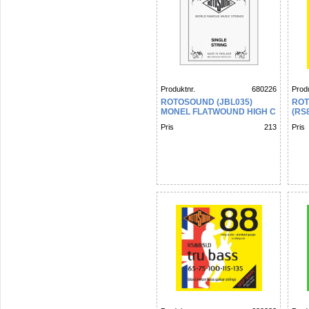
Produktnr.
680226
Produ
ROTOSOUND (JBL035)
ROT
MONEL FLATWOUND HIGH C
(RS
FLA
Pris
213
Pris