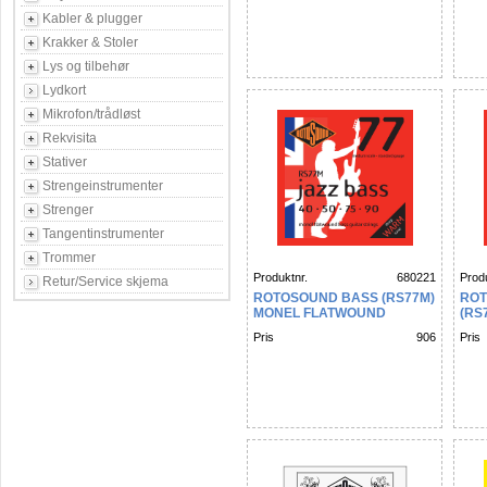
Kabler & plugger
Krakker & Stoler
Lys og tilbehør
Lydkort
Mikrofon/trådløst
Rekvisita
Stativer
Strengeinstrumenter
Strenger
Tangentinstrumenter
Trommer
Produktnr.
680221
Produ
Retur/Service skjema
ROTOSOUND BASS (RS77M)
ROT
MONEL FLATWOUND
(RS
MEDIUM 40 50 75 90
FLA
Pris
906
Pris
45 6