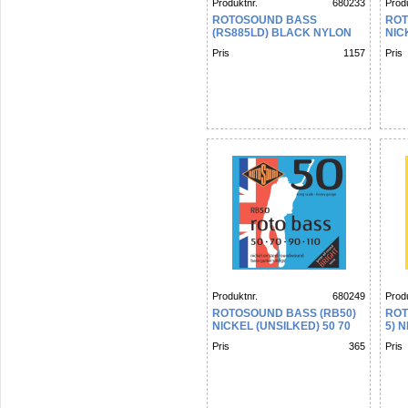
Produktnr.
680233
Produ
ROTOSOUND BASS
ROT
(RS885LD) BLACK NYLON
NIC
FLATWOUND 5 STRING 65-
75 9
Pris
1157
Pris
135
Produktnr.
680249
Produ
ROTOSOUND BASS (RB50)
ROT
NICKEL (UNSILKED) 50 70
5) 
90 110
STR
Pris
365
Pris