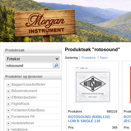
Produktsøk "rotosound"
Produktsøk
Sortering
Produktnr.
Navn
Produkter og tjenester
Bagger/case/kofferter
Blåseinstrument
Effekter/pedaler
Flight/Rack
Forsterker/Gitar/Bass
Produktnr.
680216
Produ
Forsterkere PA
ROTOSOUND (NXBL130)
ROT
LOW B SINGLE 130
(RS
Hodetelefoner
FLA
Pris
349
Pris
Høyttalere