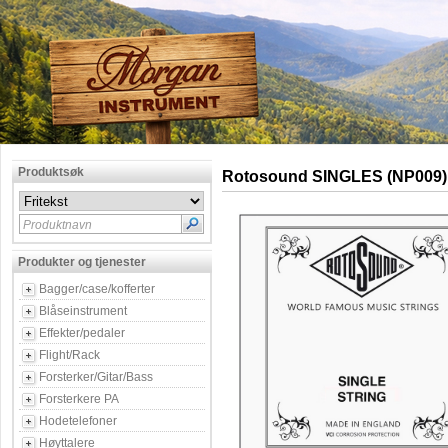
Produktsøk
Rotosound SINGLES (NP009
Produktnavn
Produkter og tjenester
Bagger/case/kofferter
Blåseinstrument
Effekter/pedaler
Flight/Rack
Forsterker/Gitar/Bass
Forsterkere PA
Hodetelefoner
Høyttalere