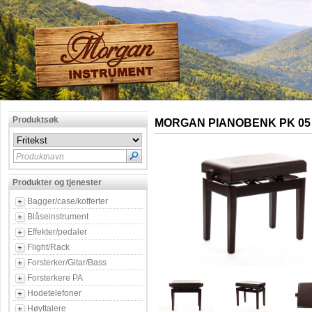
Produktsøk
MORGAN PIANOBENK PK 05 
Produktnavn
Produkter og tjenester
Bagger/case/kofferter
Blåseinstrument
Effekter/pedaler
Flight/Rack
Forsterker/Gitar/Bass
Forsterkere PA
Hodetelefoner
Høyttalere