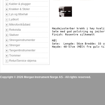
Kabler & plugger
Krakker & Stoler
Lys og tilbehør
Lydkort
Mikrofon/trådløst
Høydejusterbar krakk i høy kvalit
Rekvisita
Sete med god polstring og imitert
Finish: Rosentre silkematt

Stativer
Strengeinstrumenter
Mål

Sete:  Lengde: 56cm Bredde: 33 cm
Strenger
Høyde: 48-57cm (Målt fra gulv ti
Tangentinstrumenter
Trommer
Retur/Service skjema
Copyright © 2026 Morgan Instrument Norge AS - All rights reserved.