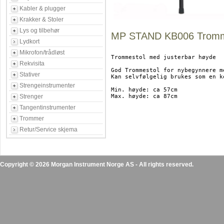
Kabler & plugger
Krakker & Stoler
Lys og tilbehør
MP STAND KB006 Tromme
Lydkort
Mikrofon/trådløst
Trommestol med justerbar høyde

Rekvisita
God Trommestol for nybegynnere m
Stativer
Kan selvfølgelig brukes som en k
Strengeinstrumenter
Min. høyde: ca 57cm

Strenger
Max. høyde: ca 87cm 

Tangentinstrumenter
Trommer
Retur/Service skjema
Copyright © 2026 Morgan Instrument Norge AS - All rights reserved.