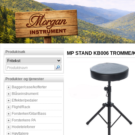
Produktsøk
MP STAND KB006 TROMME/
Produktnavn
Produkter og tjenester
Bagger/case/kofferter
Blåseinstrument
Effekter/pedaler
Flight/Rack
Forsterker/Gitar/Bass
Forsterkere PA
Hodetelefoner
Høyttalere