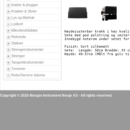
Kabler & plugger
Krakker & Stoler
Lys og tilbehør
Lydkort
Mikrofon/trådløst
Høydejusterbar krakk i høy kvalit
Sete med god polstring og imitert
Rekvisita
Innebygd noterom under setet for
Stativer
Finish: Sort silkematt

Strengeinstrumenter
Sete:  Lengde: 56cm Bredde: 33 cm
Høyde: 49-57cm (Målt fra gulv ti
Strenger
Tangentinstrumenter
Trommer
Retur/Service skjema
Copyright © 2026 Morgan Instrument Norge AS - All rights reserved.