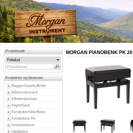
Produktsøk
MORGAN PIANOBENK PK 20 
Produktnavn
Produkter og tjenester
Bagger/case/kofferter
Blåseinstrument
Effekter/pedaler
Flight/Rack
Forsterker/Gitar/Bass
Forsterkere PA
Hodetelefoner
Høyttalere