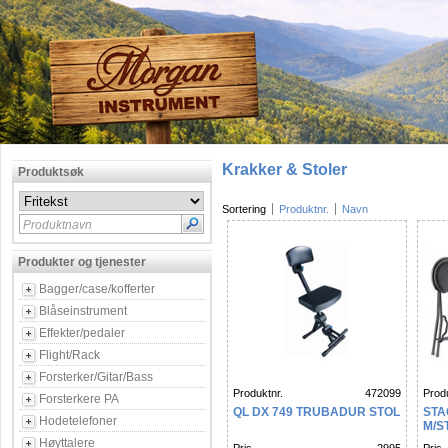
Krakker & Stoler
Produktsøk
Sortering
Produktnr.
Navn
Produktnavn
Produkter og tjenester
Bagger/case/kofferter
Blåseinstrument
Effekter/pedaler
Flight/Rack
Forsterker/Gitar/Bass
Produktnr.
472099
Produ
Forsterkere PA
QL DX 749 TRUBADUR STOL
STA
Hodetelefoner
M/S
Høyttalere