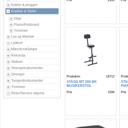
Pris
2995
Pris
Kabler & plugger
Krakker & Stoler
Gitar
Piano/Keyboard
Trommer
Lys og tilbehør
Lydkort
Mikrofon/trådløst
Rekvisita
Stativer
Strengeinstrumenter
Strenger
Produktnr.
18712
Produ
Tangentinstrumenter
STAGG MT 300 BK
STA
MUSIKERSTOL
PIA
Trommer
VIN
Pris
1595
Pris
Retur/Service skjema