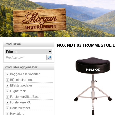
Produktsøk
NUX NDT 03 TROMMESTOL 
Produktnavn
Produkter og tjenester
Bagger/case/kofferter
Blåseinstrument
Effekter/pedaler
Flight/Rack
Forsterker/Gitar/Bass
Forsterkere PA
Hodetelefoner
Høyttalere