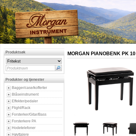
Produktsøk
MORGAN PIANOBENK PK 10 
Produktnavn
Produkter og tjenester
Bagger/case/kofferter
Blåseinstrument
Effekter/pedaler
Flight/Rack
Forsterker/Gitar/Bass
Forsterkere PA
Hodetelefoner
Høyttalere