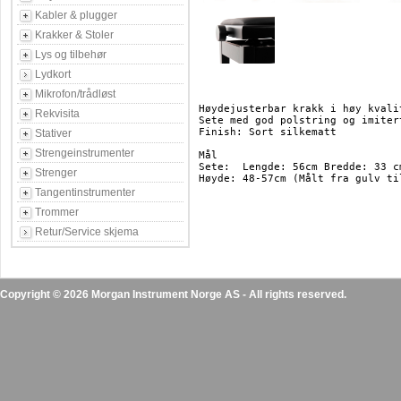
Kabler & plugger
Krakker & Stoler
Lys og tilbehør
Lydkort
Mikrofon/trådløst
Høydejusterbar krakk i høy kvalit
Rekvisita
Sete med god polstring og imitert
Finish: Sort silkematt

Stativer
Strengeinstrumenter
Mål

Sete:  Lengde: 56cm Bredde: 33 cm
Strenger
Høyde: 48-57cm (Målt fra gulv ti
Tangentinstrumenter
Trommer
Retur/Service skjema
Copyright © 2026 Morgan Instrument Norge AS - All rights reserved.