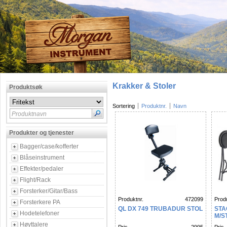
Krakker & Stoler
Produktsøk
Sortering
Produktnr.
Navn
Produktnavn
Produkter og tjenester
Bagger/case/kofferter
Blåseinstrument
Effekter/pedaler
Flight/Rack
Forsterker/Gitar/Bass
Produktnr.
472099
Produ
Forsterkere PA
QL DX 749 TRUBADUR STOL
STA
Hodetelefoner
M/S
Høyttalere