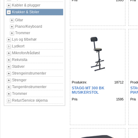
Pris
2995
Pris
Kabler & plugger
Krakker & Stoler
Gitar
Piano/Keyboard
Trommer
Lys og tilbehør
Lydkort
Mikrofon/trådløst
Rekvisita
Stativer
Strengeinstrumenter
Strenger
Produktnr.
18712
Produ
Tangentinstrumenter
STAGG MT 300 BK
STA
MUSIKERSTOL
PIA
Trommer
VIN
Pris
1595
Pris
Retur/Service skjema