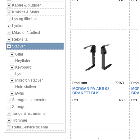
Pris
249
Pris
Kabler & plugger
Krakker & Stoler
Lys og tilbehør
Lydkort
Mikrofon/trådløst
Rekvisita
Stativer
Gitar
Høyttaler
Keyboard
Lys
Mikrofon stativer
Produktnr.
77077
Produ
Note stativer
MORGAN PA ABS 08
MOR
BRAKETT BLK
BRA
Øvrig
Strengeinstrumenter
Pris
450
Pris
Strenger
Tangentinstrumenter
Trommer
Retur/Service skjema