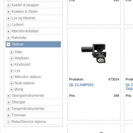
Pris
895
Pris
Kabler & plugger
Krakker & Stoler
Lys og tilbehør
Lydkort
Mikrofon/trådløst
Rekvisita
Stativer
Gitar
Høyttaler
Keyboard
Lys
Mikrofon stativer
Produktnr.
473014
Produ
Note stativer
QL CLAMP001
QL 
TAB
Øvrig
Strengeinstrumenter
Pris
349
Pris
Strenger
Tangentinstrumenter
Trommer
Retur/Service skjema