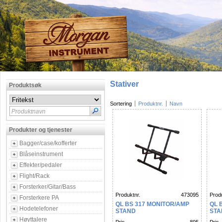
Stativer
Produktsøk
Sortering
Produktnr.
Navn
Produktnavn
Produkter og tjenester
Bagger/case/kofferter
Blåseinstrument
Effekter/pedaler
Flight/Rack
Forsterker/Gitar/Bass
Produktnr.
473095
Produ
Forsterkere PA
QL BS 317 MONITOR/AMP
QL 
Hodetelefoner
STAND
STA
Høyttalere