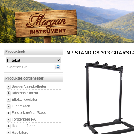
Produktsøk
MP STAND GS 30 3 GITARST
Produktnavn
Produkter og tjenester
Bagger/case/kofferter
Blåseinstrument
Effekter/pedaler
Flight/Rack
Forsterker/Gitar/Bass
Forsterkere PA
Hodetelefoner
Høyttalere