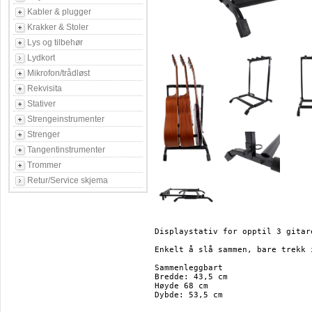
Kabler & plugger
Krakker & Stoler
Lys og tilbehør
Lydkort
Mikrofon/trådløst
Rekvisita
Stativer
Strengeinstrumenter
Strenger
Tangentinstrumenter
Trommer
Retur/Service skjema
Displaystativ for opptil 3 gitare
Enkelt å slå sammen, bare trekk 
Sammenleggbart

Bredde: 43,5 cm

Høyde 68 cm

Dybde: 53,5 cm
