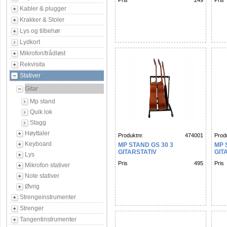
Pris
249
Pris
Kabler & plugger
Krakker & Stoler
Lys og tilbehør
Lydkort
Mikrofon/trådløst
Rekvisita
Stativer
Gitar
Mp stand
Quik lok
Stagg
Høyttaler
Produktnr.
474001
Produ
Keyboard
MP STAND GS 30 3
MP 
GITARSTATIV
GIT
Lys
Pris
495
Pris
Mikrofon stativer
Note stativer
Øvrig
Strengeinstrumenter
Strenger
Tangentinstrumenter