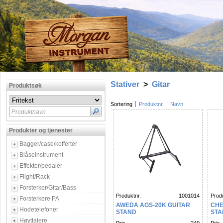
Stativer
>
Gitar
Produktsøk
Sortering
Produktnr.
Navn
Produktnavn
Produkter og tjenester
Bagger/case/kofferter
Blåseinstrument
Effekter/pedaler
Flight/Rack
Forsterker/Gitar/Bass
Produktnr.
1001014
Produ
Forsterkere PA
AWEDA AGS-20K GUITAR
CHE
Hodetelefoner
STAND
STA
Høyttalere