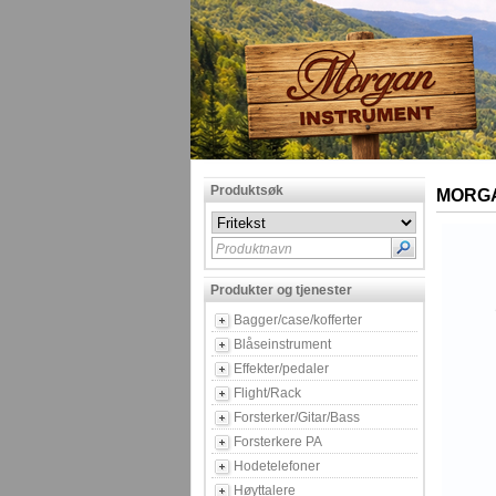
Produktsøk
MORGA
Produktnavn
Produkter og tjenester
Bagger/case/kofferter
Blåseinstrument
Effekter/pedaler
Flight/Rack
Forsterker/Gitar/Bass
Forsterkere PA
Hodetelefoner
Høyttalere