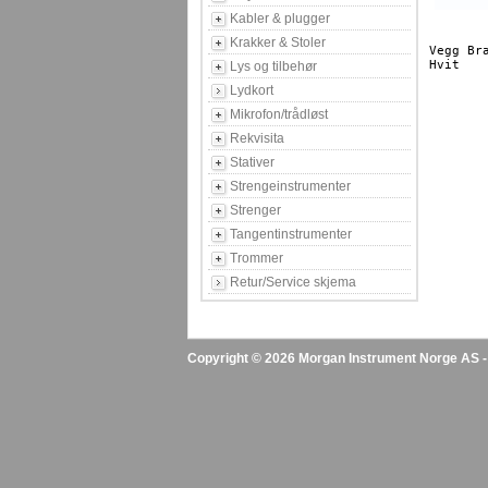
Kabler & plugger
Krakker & Stoler
Vegg Bra
Hvit

Lys og tilbehør
Lydkort
Mikrofon/trådløst
Rekvisita
Stativer
Strengeinstrumenter
Strenger
Tangentinstrumenter
Trommer
Retur/Service skjema
Copyright © 2026 Morgan Instrument Norge AS - A