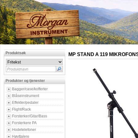
Produktsøk
MP STAND A 119 MIKROFON
Produktnavn
Produkter og tjenester
Bagger/case/kofferter
Blåseinstrument
Effekter/pedaler
Flight/Rack
Forsterker/Gitar/Bass
Forsterkere PA
Hodetelefoner
Høyttalere