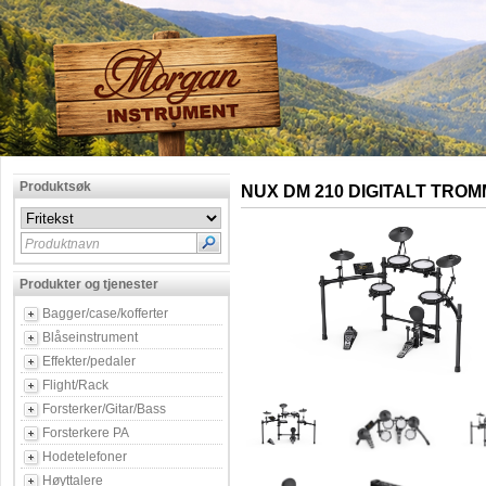
Produktsøk
NUX DM 210 DIGITALT TRO
Produktnavn
Produkter og tjenester
Bagger/case/kofferter
Blåseinstrument
Effekter/pedaler
Flight/Rack
Forsterker/Gitar/Bass
Forsterkere PA
Hodetelefoner
Høyttalere