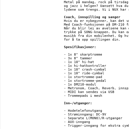
Metal på mandag, rock på tirsdag
og jazz i helgen? Uansett hva du
lydene som trengs. Vi i NUX har 
Coach, innspilling og sanger
Hvis du er nybegynner, kan det v
Med Coach-funksjonen på DM-210 f
Når du blir lei av øvelsene kan 
trykke på SONG-knappen. Du kan o
musikk fra din mobilenhet. Og hv
for å ta opp spillingen din.

Spesifikasjoner:
- 1x 8" skarptromme

- 3x 8" tammer

- 1x 10" hi-hat

- 1x hi-hatkontroller

- 1x 10" crash-cymbal

- 1x 10" ride-cymbal

- 1x stortromme-pad

- 1x stortromme-pedal

- 1x DM210-modul

- Metronom, Coach, Reverb, innsp
- MIDI kan sendes via USB

- Trommepads i mesh

Inn-/utganger:
- Hodetelefonutgang

- Strøminngang: DC-9V

- Separate L(MONO)/R-utganger

- AUX-inngang
