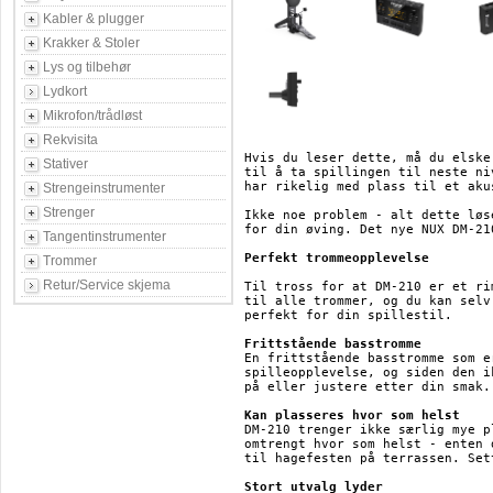
Kabler & plugger
Krakker & Stoler
Lys og tilbehør
Lydkort
Mikrofon/trådløst
Rekvisita
Hvis du leser dette, må du elske
Stativer
til å ta spillingen til neste ni
har rikelig med plass til et aku
Strengeinstrumenter
Strenger
Ikke noe problem - alt dette løs
for din øving. Det nye NUX DM-21
Tangentinstrumenter
Perfekt trommeopplevelse
Trommer
Retur/Service skjema
Til tross for at DM-210 er et ri
til alle trommer, og du kan selv
perfekt for din spillestil.

Frittstående basstromme
En frittstående basstromme som e
spilleopplevelse, og siden den i
på eller justere etter din smak.

Kan plasseres hvor som helst
DM-210 trenger ikke særlig mye p
omtrengt hvor som helst - enten 
til hagefesten på terrassen. Set
Stort utvalg lyder