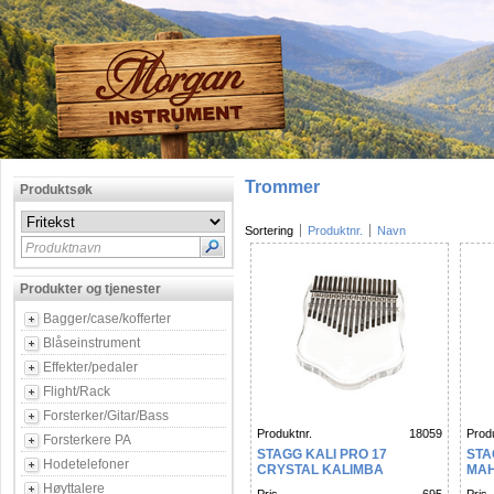
Trommer
Produktsøk
Sortering
Produktnr.
Navn
Produktnavn
Produkter og tjenester
Bagger/case/kofferter
Blåseinstrument
Effekter/pedaler
Flight/Rack
Forsterker/Gitar/Bass
Produktnr.
18059
Produ
Forsterkere PA
STAGG KALI PRO 17
STA
Hodetelefoner
CRYSTAL KALIMBA
MAH
Høyttalere