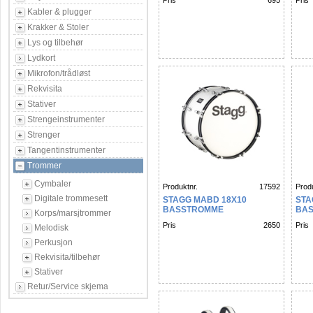
Pris
695
Pris
Kabler & plugger
Krakker & Stoler
Lys og tilbehør
Lydkort
Mikrofon/trådløst
Rekvisita
Stativer
Strengeinstrumenter
Strenger
Tangentinstrumenter
Trommer
Cymbaler
Produktnr.
17592
Produ
Digitale trommesett
STAGG MABD 18X10
STA
BASSTROMME
BA
Korps/marsjtrommer
Pris
2650
Pris
Melodisk
Perkusjon
Rekvisita/tilbehør
Stativer
Retur/Service skjema