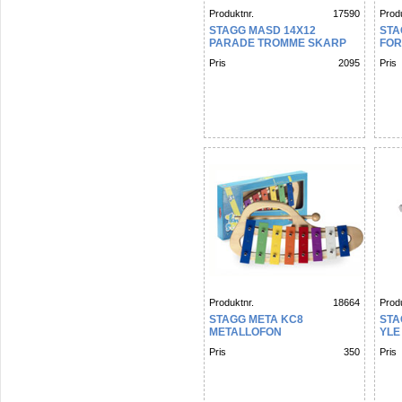
Produktnr.
17590
Produ
STAGG MASD 14X12
STA
PARADE TROMME SKARP
FOR
SK
Pris
2095
Pris
Produktnr.
18664
Produ
STAGG META KC8
STA
METALLOFON
YLE
Pris
350
Pris