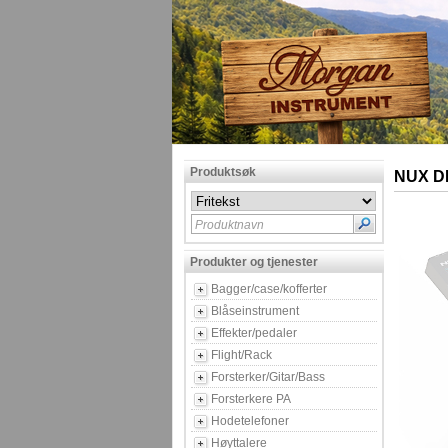
Produktsøk
NUX D
Produktnavn
Produkter og tjenester
Bagger/case/kofferter
Blåseinstrument
Effekter/pedaler
Flight/Rack
Forsterker/Gitar/Bass
Forsterkere PA
Hodetelefoner
Høyttalere