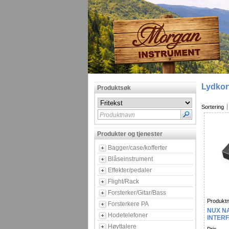
Lydkor
Produktsøk
Sortering
Produktnavn
Produkter og tjenester
Bagger/case/kofferter
Blåseinstrument
Effekter/pedaler
Flight/Rack
Forsterker/Gitar/Bass
Produktn
Forsterkere PA
NUX NA
Hodetelefoner
INTER
Høyttalere