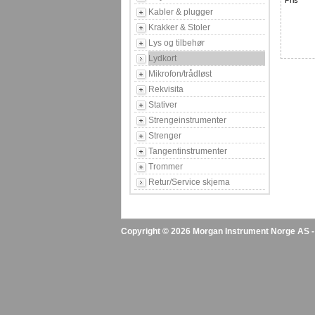
Pris
Kabler & plugger
Krakker & Stoler
Lys og tilbehør
Lydkort
Mikrofon/trådløst
Rekvisita
Stativer
Strengeinstrumenter
Strenger
Tangentinstrumenter
Trommer
Retur/Service skjema
Copyright © 2026 Morgan Instrument Norge AS - A