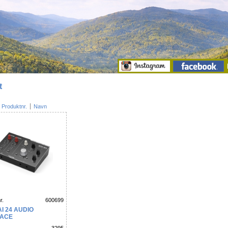
t
Produktnr.
Navn
r.
600699
I 24 AUDIO
FACE