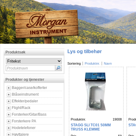
Lys og tilbehør
Produktsøk
Sortering
Produktnr.
Navn
Produktnavn
Produkter og tjenester
Bagger/case/kofferter
Blåseinstrument
Effekter/pedaler
Flight/Rack
Forsterker/Gitar/Bass
Produktnr.
19008
Produ
Forsterkere PA
STAGG SLI TC01 50MM
STA
Hodetelefoner
TRUSS KLEMME
Høyttalere