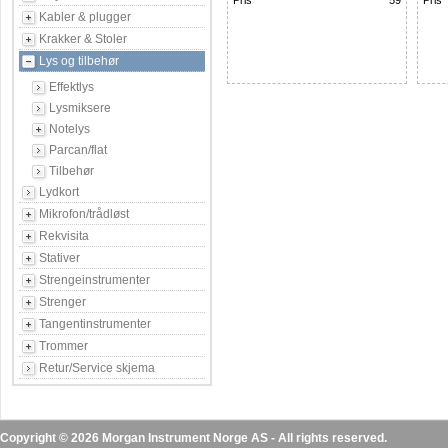
Pris
59
Pris
Kabler & plugger
Krakker & Stoler
Lys og tilbehør
Effektlys
Lysmiksere
Notelys
Parcan/flat
Tilbehør
Lydkort
Mikrofon/trådløst
Rekvisita
Stativer
Strengeinstrumenter
Strenger
Tangentinstrumenter
Trommer
Retur/Service skjema
Copyright © 2026 Morgan Instrument Norge AS - All rights reserved.