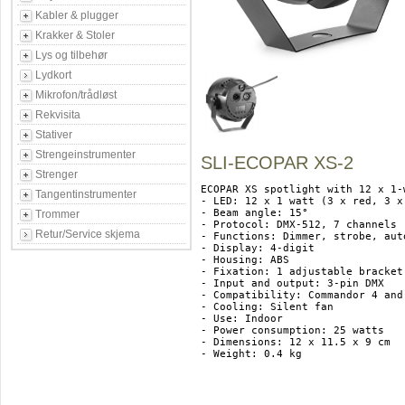
Kabler & plugger
Krakker & Stoler
Lys og tilbehør
Lydkort
Mikrofon/trådløst
Rekvisita
Stativer
Strengeinstrumenter
SLI-ECOPAR XS-2
Strenger
ECOPAR XS spotlight with 12 x 1-
Tangentinstrumenter
- LED: 12 x 1 watt (3 x red, 3 x
- Beam angle: 15°

Trommer
- Protocol: DMX-512, 7 channels 

Retur/Service skjema
- Functions: Dimmer, strobe, aut
- Display: 4-digit 

- Housing: ABS

- Fixation: 1 adjustable bracket
- Input and output: 3-pin DMX

- Compatibility: Commandor 4 and
- Cooling: Silent fan

- Use: Indoor 

- Power consumption: 25 watts

- Dimensions: 12 x 11.5 x 9 cm 

- Weight: 0.4 kg 
