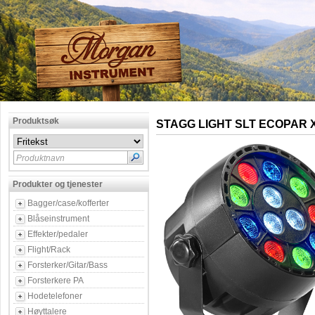
Produktsøk
STAGG LIGHT SLT ECOPAR 
Produktnavn
Produkter og tjenester
Bagger/case/kofferter
Blåseinstrument
Effekter/pedaler
Flight/Rack
Forsterker/Gitar/Bass
Forsterkere PA
Hodetelefoner
Høyttalere