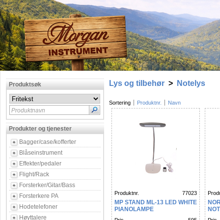
Lys og tilbehør
>
Notelys
Produktsøk
Sortering
Produktnr.
Navn
Produktnavn
Produkter og tjenester
Bagger/case/kofferter
Blåseinstrument
Effekter/pedaler
Flight/Rack
Forsterker/Gitar/Bass
Produktnr.
77023
Produ
Forsterkere PA
MP STAND ML-13 LED WHITE
NOR
Hodetelefoner
PIANOLAMPE
NOT
Høyttalere