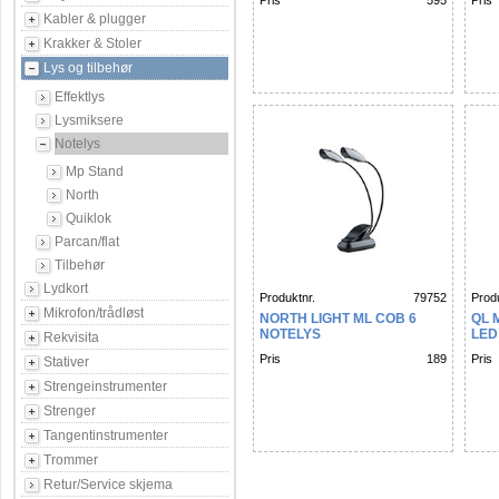
Pris
595
Pris
Kabler & plugger
Krakker & Stoler
Lys og tilbehør
Effektlys
Lysmiksere
Notelys
Mp Stand
North
Quiklok
Parcan/flat
Tilbehør
Lydkort
Produktnr.
79752
Produ
Mikrofon/trådløst
NORTH LIGHT ML COB 6
QL 
NOTELYS
LED
Rekvisita
Pris
189
Pris
Stativer
Strengeinstrumenter
Strenger
Tangentinstrumenter
Trommer
Retur/Service skjema