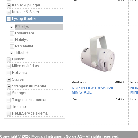
Pris
1895
Pris
Kabler & plugger
Krakker & Stoler
Lys og tilbehør
Effektlys
Lysmiksere
Notelys
Parcan/flat
Tilbehør
Lydkort
Mikrofon/trådløst
Rekvisita
Stativer
Produktnr.
79698
Produ
Strengeinstrumenter
NORTH LIGHT HSB 020
NOR
MINISTAGE
MIN
Strenger
Pris
1495
Pris
Tangentinstrumenter
Trommer
Retur/Service skjema
Copyright © 2026 Morgan Instrument Norge AS - All rights reserved.