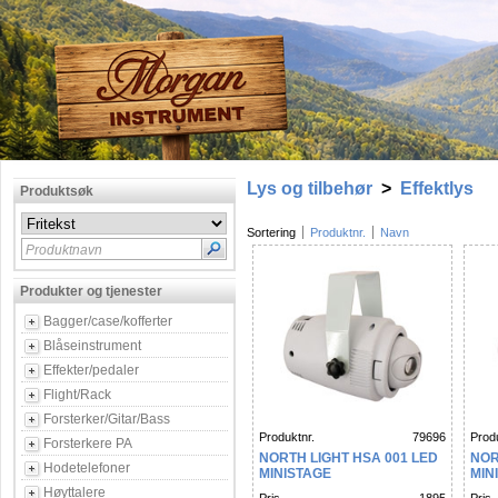
Lys og tilbehør
>
Effektlys
Produktsøk
Sortering
Produktnr.
Navn
Produktnavn
Produkter og tjenester
Bagger/case/kofferter
Blåseinstrument
Effekter/pedaler
Flight/Rack
Forsterker/Gitar/Bass
Produktnr.
79696
Produ
Forsterkere PA
NORTH LIGHT HSA 001 LED
NOR
Hodetelefoner
MINISTAGE
MIN
Høyttalere