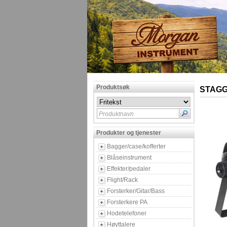
Produktsøk
STAGG
Produktnavn
Produkter og tjenester
Bagger/case/kofferter
Blåseinstrument
Effekter/pedaler
Flight/Rack
Forsterker/Gitar/Bass
Forsterkere PA
Hodetelefoner
Høyttalere