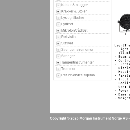
Kabler & plugger
Krakker & Stoler
Lys og tilbehør
Lydkort
Mikrofon/trådløst
Rekvisita
Stativer
LightTh
- Light
Strengeinstrumenter
- Illum
Strenger
- Beam a
- Contr
Tangentinstrumenter
- Funct
- Displa
Trommer
- Housin
Retur/Service skjema
- Fixat
- Input
- Coolin
- Use: I
- Power 
- Dimen
Copyright © 2026 Morgan Instrument Norge AS - A