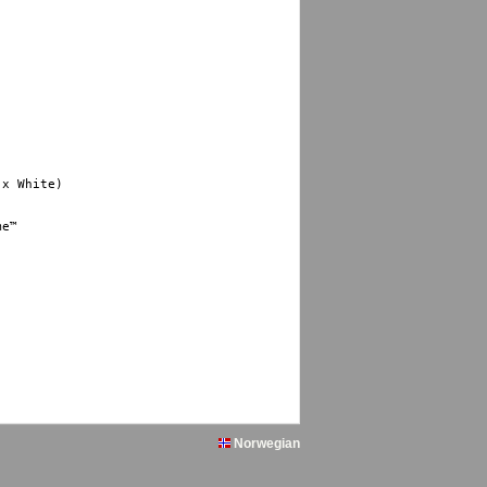
x White)

e™

Norwegian