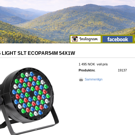
 LIGHT SLT ECOPAR54M 54X1W
1 495 NOK
veil pris
Produktnr.
19137
Sammenlign