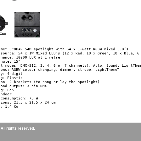
eme™ ECOPAR 54M spotlight with 54 x 1-watt RGBW mixed LED’s

 source: 54 x 1W Mixed LED's (12 x Red, 18 x Green, 18 x Blue, 6 
inance: 10000 LUX at 1 metre

ngle: 15°

ol modes: DMX-512.(2, 4, 6 or 7 channels), Auto, Sound, LightThem
ions: RGBW colour changing, dimmer, strobe, LightTheme™

y: 4-digit

g: Plastic

ion: 2 brackets (to hang or lay the spotlight)

 and output: 3-pin DMX

g: Fan

ndoor

consumption: 75 W

sions: 21,5 x 21,5 x 24 cm

ll rights reserved.