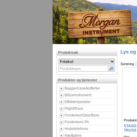
Lys og 
Produktsøk
Sortering
Produktnavn
Produkter og tjenester
Bagger/case/kofferter
Blåseinstrument
Effekter/pedaler
Flight/Rack
Forsterker/Gitar/Bass
Produktn
Forsterkere PA
STAGG 
Hodetelefoner
TRUSS
Høyttalere