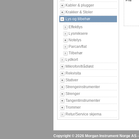
Pris
Kabler & plugger
Krakker & Stoler
Lys og tilbehør
Effektlys
Lysmiksere
Notelys
Parcan/flat
Tilbehør
Lydkort
Mikrofon/trådløst
Rekvisita
Stativer
Strengeinstrumenter
Strenger
Tangentinstrumenter
Trommer
Retur/Service skjema
Copyright © 2026 Morgan Instrument Norge AS - A