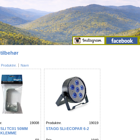
tilbehør
Produktnr.
Navn
r.
19008
Produktnr.
19019
SLI TC01 50MM
STAGG SLI-ECOPAR 6-2
 KLEMME