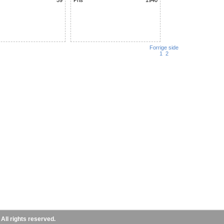
59
Pris
1940
Forrige side
1
2
ll rights reserved.