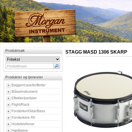
Produktsøk
STAGG MASD 1306 SKARP
Produktnavn
Produkter og tjenester
Bagger/case/kofferter
Blåseinstrument
Effekter/pedaler
Flight/Rack
Forsterker/Gitar/Bass
Forsterkere PA
Hodetelefoner
Høyttalere