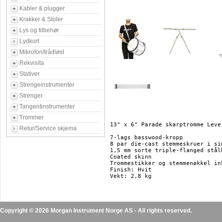
Kabler & plugger
Krakker & Stoler
Lys og tilbehør
Lydkort
Mikrofon/trådløst
Rekvisita
Stativer
Strengeinstrumenter
Strenger
Tangentinstrumenter
Trommer
13" x 6" Parade skarptromme Lever
Retur/Service skjema
7-lags basswood-kropp

8 par die-cast stemmeskruer i sin
1,5 mm sorte triple-flanged stålh
Coated skinn

Trommestikker og stemmenøkkel ink
Finish: Hvit

Copyright © 2026 Morgan Instrument Norge AS - All rights reserved.