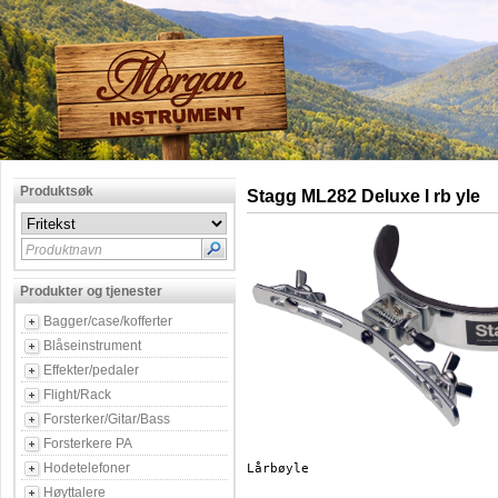
Produktsøk
Stagg ML282 Deluxe l rb yle
Produktnavn
Produkter og tjenester
Bagger/case/kofferter
Blåseinstrument
Effekter/pedaler
Flight/Rack
Forsterker/Gitar/Bass
Forsterkere PA
Hodetelefoner
Høyttalere